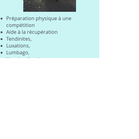
Préparation physique à une
compétition
Aide à la récupération
Tendinites,
Luxations,
Lumbago,
Hernies discales,
Fourmillements,
Perte de force,
Entorses (le traitement sera réalisé
en partenariat avec un kiné),
Capsulite rétractile,
Syndrome de la bandelette iliotibiale
(aussi appelé syndrome de l'essuie
glace)
Douleurs articulaires (épaules,
coudes, poignets, mains, hanches,
genoux, chevilles, pieds),