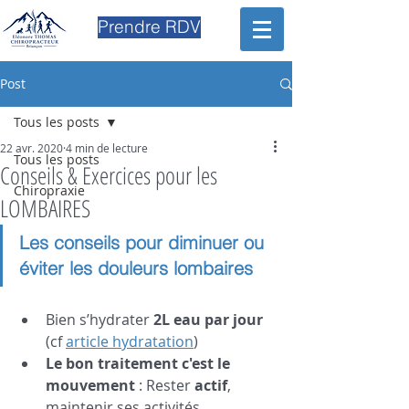
Prendre RDV
Post
Tous les posts
22 avr. 2020
4 min de lecture
Tous les posts
Conseils & Exercices pour les
Chiropraxie
LOMBAIRES
Les conseils pour diminuer ou 
éviter les douleurs lombaires
Bien s’hydrater 
2L eau par jour 
(cf 
article hydratation
)
Le bon traitement c'est le 
mouvement
 : Rester 
actif
, 
maintenir ses activités 