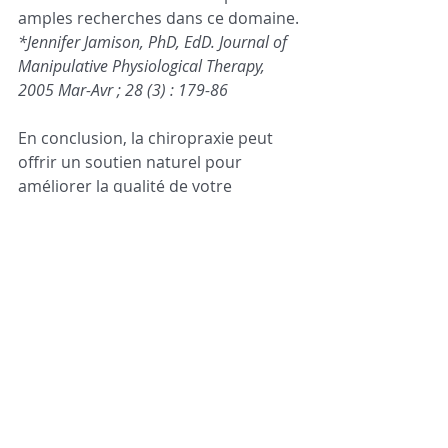
amples recherches dans ce domaine.
*Jennifer Jamison, PhD, EdD. Journal of 
Manipulative Physiological Therapy, 
2005 Mar-Avr ; 28 (3) : 179-86
En conclusion, la chiropraxie peut 
offrir un soutien naturel pour 
améliorer la qualité de votre 
sommeil en favorisant un 
alignement vertébral optimal et en 
réduisant les tensions musculaires.
N'hésitez pas à me poser des 
questions en consultation pour des 
conseils plus personnalisés.
https://fondationsommeil.com/les-