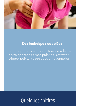
Des techniques adaptées
La chiropraxie s'adresse à tous en adaptant
notre approche : manipulation, activator,
trigger points, techniques émotionnelles...
Quelques chiffres