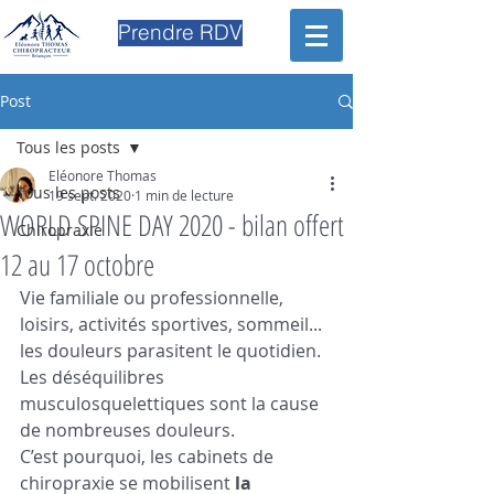
Prendre RDV
Post
Tous les posts
Eléonore Thomas
Tous les posts
19 sept. 2020
1 min de lecture
WORLD SPINE DAY 2020 - bilan offert
Chiropraxie
12 au 17 octobre
Vie familiale ou professionnelle, 
loisirs, activités sportives, sommeil... 
les douleurs parasitent le quotidien.
Les déséquilibres 
musculosquelettiques sont la cause 
de nombreuses douleurs.
C’est pourquoi, les cabinets de 
chiropraxie se mobilisent 
la 