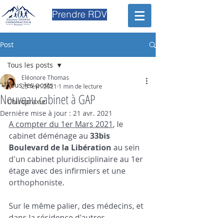
Prendre RDV
Post
Tous les posts
Eléonore Thomas
Tous les posts
25 févr. 2021
1 min de lecture
Nouveau cabinet à GAP
Chiropraxie
Dernière mise à jour :
21 avr. 2021
A compter du 1er Mars 2021
, le 
cabinet déménage au 
33bis 
Boulevard de la Libération
 au sein 
d'un cabinet pluridisciplinaire au 1er 
étage avec des infirmiers et une 
orthophoniste. 
Sur le même palier, des médecins, et 
dans la résidence d'autres 