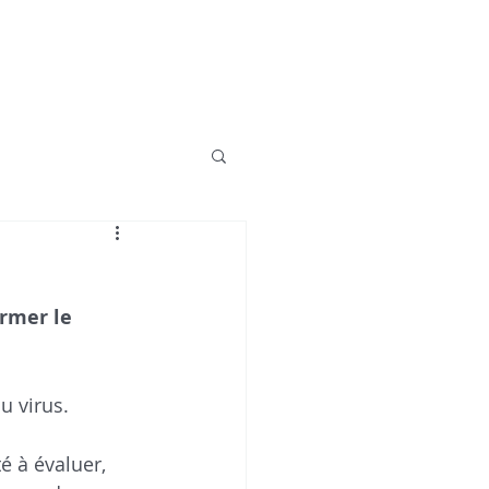
rmer le 
u virus. 
é à évaluer, 