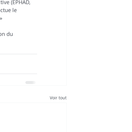
ctive (EPHAD, 
ctue le 
»
on du 
Voir tout