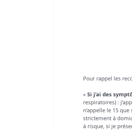
Pour rappel les r
« 
Si j’ai des symp
respiratoires) : j’a
n’appelle le 15 que s
strictement à domic
à risque, si je prése