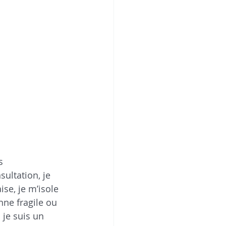
s 
ultation, je 
ise, je m’isole 
nne fragile ou 
 je suis un 