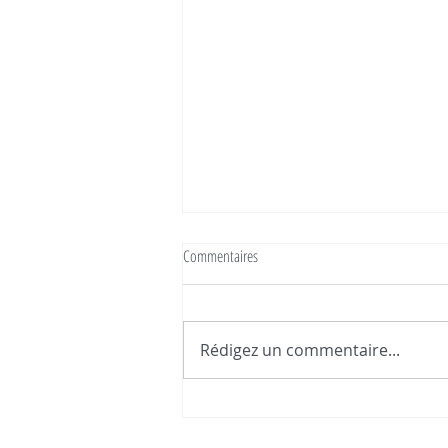
Commentaires
Rédigez un commentaire...
Retour congé maternité