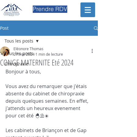
Prendre RDV
Post
Tous les posts
Eléonore Thomas
Tous les posts
27 mai 2024
1 min de lecture
CONGE MATERNITE Eté 2024
Chiropraxie
Bonjour à tous, 
Vous avez du remarquer que j'étais 
absente du cabinet de chiropraxie 
depuis quelques semaines. En effet, 
j'attends un heureux evenement 
pour cet été 🐣⛱️☀️
Les cabinets de Briançon et de Gap 