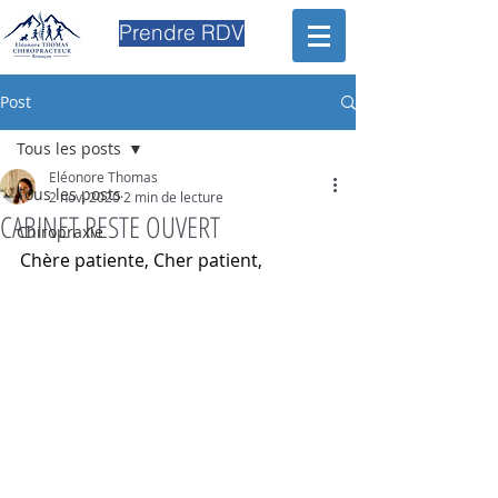
Prendre RDV
Post
Tous les posts
Eléonore Thomas
Tous les posts
2 nov. 2020
2 min de lecture
CABINET RESTE OUVERT
Chiropraxie
Chère patiente, Cher patient, 